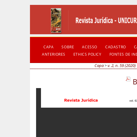
CAPA
SOBRE
ACESSO
CADASTRO
C
ANTERIORES
ETHICS POLICY
FONTES DE I
Capa
>
v. 2, n. 59 (2020)
B