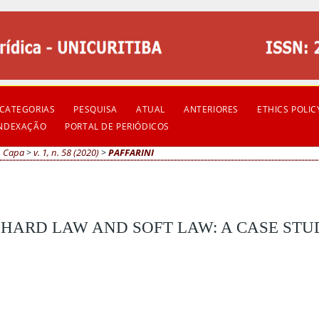
CATEGORIAS
PESQUISA
ATUAL
ANTERIORES
ETHICS POLIC
INDEXAÇÃO
PORTAL DE PERIÓDICOS
Capa
>
v. 1, n. 58 (2020)
>
PAFFARINI
 HARD LAW AND SOFT LAW: A CASE STU