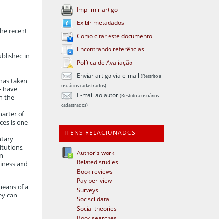
Imprimir artigo
Exibir metadados
the recent
Como citar este documento
Encontrando referências
ublished in
Política de Avaliação
Enviar artigo via e-mail
(Restrito a
 has taken
usuários cadastrados)
 – have
E-mail ao autor
(Restrito a usuários
n the
cadastrados)
harter of
ces is one
ITENS RELACIONADOS
ntary
itutions,
Author's work
on
Related studies
siness and
Book reviews
Pay-per-view
means of a
Surveys
ey can
Soc sci data
Social theories
Book searches