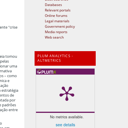
Databases
Relevant portals
Online forums
Legal materials
Government policy
nte "crise
Media reports
Web search
PLUM ANALYTICS -
peia tomou
ALTMETRICS
 pelas
sionar uma
rnativa
ios – como
nica e
mação
 estratégia
entos de
entada por
e padrões
ração entre
No metrics available.
do
see details