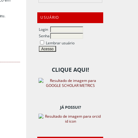
oco em
eu.
USUÁRIO
Login
Senha
Lembrar usuário
CLIQUE AQUI!
JÁ POSSUI?