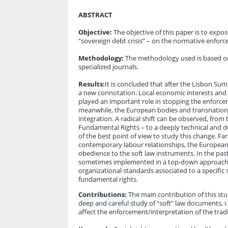
ABSTRACT
Objective:
The objective of this paper is to expo
“sovereign debt crisis” – on the normative enforc
Methodology:
The methodology used is based on b
specialized journals.
Results:
It is concluded that after the Lisbon Su
a new connotation. Local economic interests and s
played an important role in stopping the enforcem
meanwhile, the European bodies and transnational
integration. A radical shift can be observed, from 
Fundamental Rights – to a deeply technical and d
of the best point of view to study this change. Fa
contemporary labour relationships, the European
obedience to the soft law instruments. In the past,
sometimes implemented in a top-down approach. 
organizational standards associated to a specifi
fundamental rights.
Contributions:
The main contribution of this stu
deep and careful study of “soft” law documents, i
affect the enforcement/interpretation of the tradi