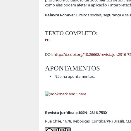
profundo e cuidadoso de documentos de soft law (l
como elas podem afetar a aplicação / interpretação
Palavras-chave:
Direitos sociais; segurança e sa
TEXTO COMPLETO:
PDF
DOI:
http://dx.doi.org/10.26668/revistajur.2316-7
APONTAMENTOS
Não há apontamentos.
Revista Jurídica e-ISSN: 2316-753X
Rua Chile, 1678, Rebouças, Curitiba/PR (Brasil). C