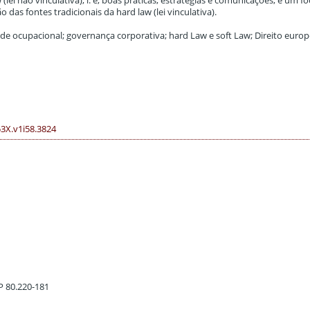
ei não vinculativa), i. e, boas práticas, estratégias e comunicações, e um f
 das fontes tradicionais da hard law (lei vinculativa).
úde ocupacional; governança corporativa; hard Law e soft Law; Direito europ
53X.v1i58.3824
EP 80.220-181