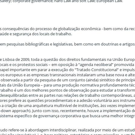
d safety; corporate governance; hard Law and soft Law; European Law.
as consequências do processo de globalização econômica - bem como da rece
aúde e segurança dos locais de trabalho.
em pesquisas bibliográficas e legislativas, bem como em doutrinas e artigos
de Lisboa de 2009, toda a questão dos direitos fundamentais na União Euro
cais e os protestos sociais – em oposição à “agenda neoliberal” promovida
apel importante em parar a execução do “Tratado Constitucional” e impul
smos europeus e as empresas transnacionais instalaram uma base nova e alte
observada a partir da pesquisa de um conjunto (ainda) sintético de princíp
ntais da União Europeia – para uma produção normativa profundamente téc
 trabalho é um dos melhores pontos de observação para estudar a transfor
esequilibradas entre as partes nas relações de trabalho contemporâneas, a
ores prefere as questões procedimentais e a adesão voluntária aos instrum
ia a criação de uma arquitetura multinível de instituições, àss vezes implem
-down approach). Junto com isso, recentemente, houve a implementação d
 sistema específico de governança corporativa que busca uma melhor integ
tudo refere-se à abordagem interdisciplinar, realizada por meio de um estu