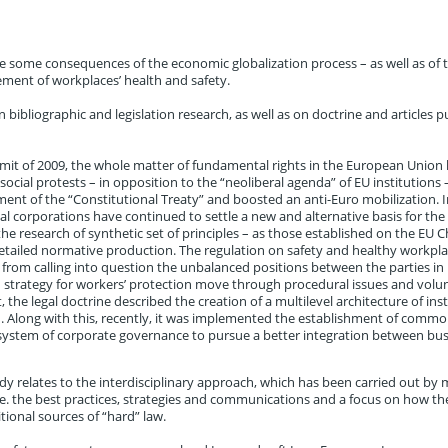
se some consequences of the economic globalization process – as well as of 
ement of workplaces’ health and safety.
ibliographic and legislation research, as well as on doctrine and articles p
mmit of 2009, the whole matter of fundamental rights in the European Union
ocial protests – in opposition to the “neoliberal agenda” of EU institutions
ent of the “Constitutional Treaty” and boosted an anti-Euro mobilization. I
 corporations have continued to settle a new and alternative basis for the
the research of synthetic set of principles – as those established on the EU C
etailed normative production. The regulation on safety and healthy workpla
r from calling into question the unbalanced positions between the parties in
 strategy for workers’ protection move through procedural issues and volu
 the legal doctrine described the creation of a multilevel architecture of inst
Along with this, recently, it was implemented the establishment of comm
c system of corporate governance to pursue a better integration between bu
dy relates to the interdisciplinary approach, which has been carried out by 
.e. the best practices, strategies and communications and a focus on how th
tional sources of “hard” law.