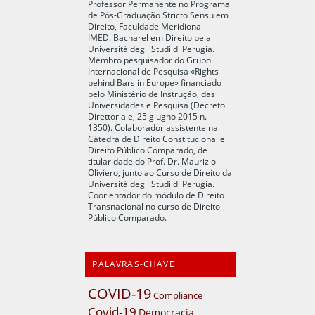
Professor Permanente no Programa
de Pós-Graduação Stricto Sensu em
Direito, Faculdade Meridional -
IMED. Bacharel em Direito pela
Università degli Studi di Perugia.
Membro pesquisador do Grupo
Internacional de Pesquisa «Rights
behind Bars in Europe» financiado
pelo Ministério de Instrução, das
Universidades e Pesquisa (Decreto
Direttoriale, 25 giugno 2015 n.
1350). Colaborador assistente na
Cátedra de Direito Constitucional e
Direito Público Comparado, de
titularidade do Prof. Dr. Maurizio
Oliviero, junto ao Curso de Direito da
Università degli Studi di Perugia.
Coorientador do módulo de Direito
Transnacional no curso de Direito
Público Comparado.
PALAVRAS-CHAVE
COVID-19
Compliance
Covid-19
Democracia