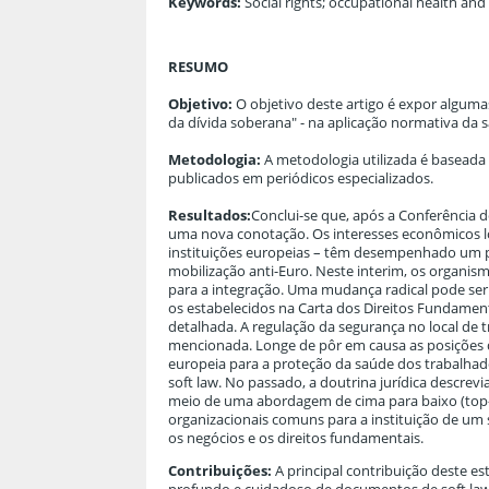
Keywords:
Social rights; occupational health an
RESUMO
Objetivo:
O objetivo deste artigo é expor algum
da dívida soberana" - na aplicação normativa da s
Metodologia:
A metodologia utilizada é baseada 
publicados em periódicos especializados.
Resultados:
Conclui-se que, após a Conferência 
uma nova conotação. Os interesses econômicos lo
instituições europeias – têm desempenhado um p
mobilização anti-Euro. Neste interim, os organi
para a integração. Uma mudança radical pode ser 
os estabelecidos na Carta dos Direitos Fundame
detalhada. A regulação da segurança no local de
mencionada. Longe de pôr em causa as posições d
europeia para a proteção da saúde dos trabalhad
soft law. No passado, a doutrina jurídica descrev
meio de uma abordagem de cima para baixo (top
organizacionais comuns para a instituição de um
os negócios e os direitos fundamentais.
Contribuições:
A principal contribuição deste es