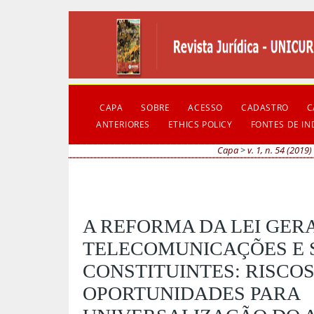
CAPA
SOBRE
ACESSO
CADASTRO
C
ANTERIORES
ETHICS POLICY
FONTES DE I
Capa
>
v. 1, n. 54 (2019)
A REFORMA DA LEI GER
TELECOMUNICAÇÕES E 
CONSTITUINTES: RISCOS
OPORTUNIDADES PARA