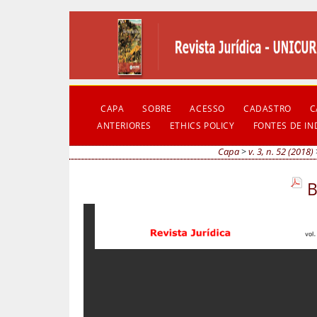
CAPA
SOBRE
ACESSO
CADASTRO
C
ANTERIORES
ETHICS POLICY
FONTES DE I
Capa
>
v. 3, n. 52 (2018)
B