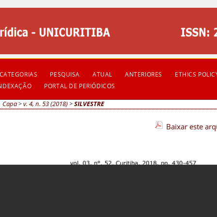
CATEGORIAS
PESQUISA
ATUAL
ANTERIORES
ETHICS POLIC
INDEXAÇÃO
PORTAL DE PERIÓDICOS
Capa
>
v. 4, n. 53 (2018)
>
SILVESTRE
Baixar este ar