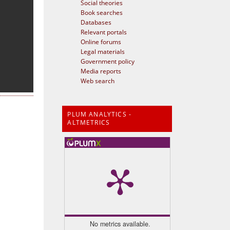
Social theories
Book searches
Databases
Relevant portals
Online forums
Legal materials
Government policy
Media reports
Web search
PLUM ANALYTICS -
ALTMETRICS
No metrics available.