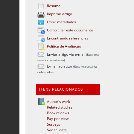
Resumo
Imprimir artigo
Exibir metadados
Como citar este documento
Encontrando referências
Política de Avaliação
Enviar artigo via e-mail
(Restrito a
usuários cadastrados)
E-mail ao autor
(Restrito a usuários
cadastrados)
ITENS RELACIONADOS
Author's work
Related studies
Book reviews
Pay-per-view
Surveys
Soc sci data