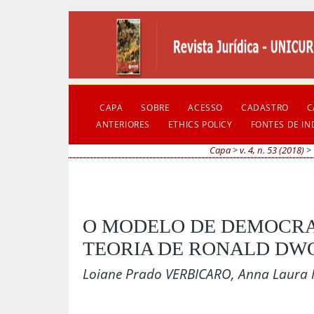
CAPA
SOBRE
ACESSO
CADASTRO
C
ANTERIORES
ETHICS POLICY
FONTES DE I
Capa
>
v. 4, n. 53 (2018)
>
O MODELO DE DEMOCRA
TEORIA DE RONALD DW
Loiane Prado VERBICARO, Anna Laura