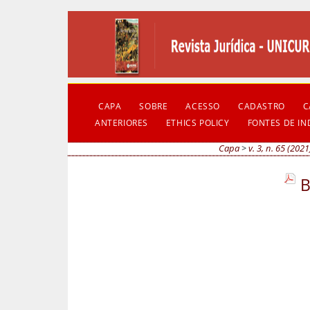
CAPA
SOBRE
ACESSO
CADASTRO
C
ANTERIORES
ETHICS POLICY
FONTES DE I
Capa
>
v. 3, n. 65 (2021
B