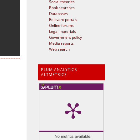
Social theories
Book searches
Databases
Relevant portals
Online forums
Legal materials
Government policy
Media reports
Web search
PLUM ANALYTICS -
ALTMETRICS
No metrics available.