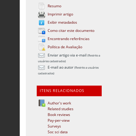
Resumo
Imprimir artigo
Exibir metadados
Como citar este documento
Encontrando referências
Política de Avaliação
Enviar artigo via e-mail
(Restrito a
usuários cadastrados)
E-mail ao autor
(Restrito a usuários
cadastrados)
ITENS RELACIONADOS
Author's work
Related studies
Book reviews
Pay-per-view
Surveys
Soc sci data