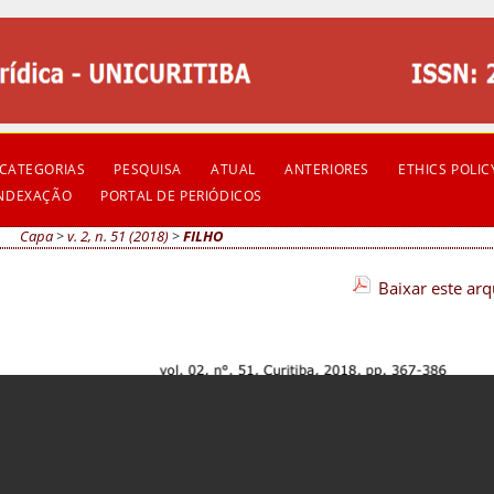
CATEGORIAS
PESQUISA
ATUAL
ANTERIORES
ETHICS POLIC
INDEXAÇÃO
PORTAL DE PERIÓDICOS
Capa
>
v. 2, n. 51 (2018)
>
FILHO
Baixar este ar