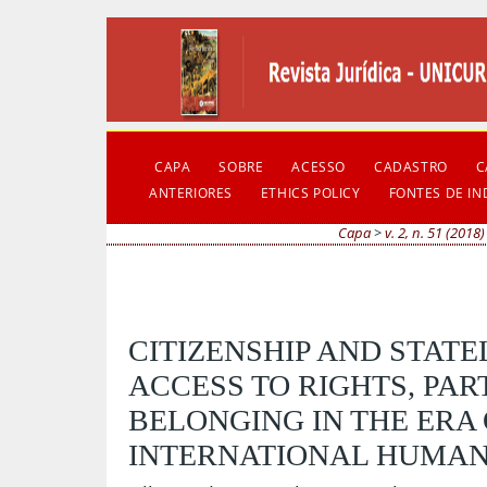
CAPA
SOBRE
ACESSO
CADASTRO
C
ANTERIORES
ETHICS POLICY
FONTES DE I
Capa
>
v. 2, n. 51 (2018)
CITIZENSHIP AND STATE
ACCESS TO RIGHTS, PAR
BELONGING IN THE ERA
INTERNATIONAL HUMAN