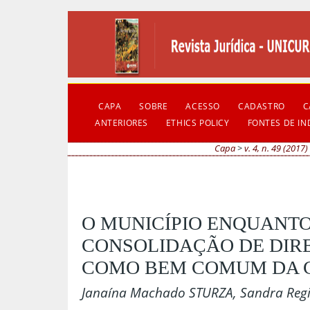
CAPA
SOBRE
ACESSO
CADASTRO
C
ANTERIORES
ETHICS POLICY
FONTES DE I
Capa
>
v. 4, n. 49 (2017)
O MUNICÍPIO ENQUANTO
CONSOLIDAÇÃO DE DIRE
COMO BEM COMUM DA 
Janaína Machado STURZA, Sandra Reg