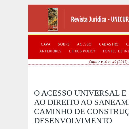
CAPA
SOBRE
ACESSO
CADASTRO
C
ANTERIORES
ETHICS POLICY
FONTES DE I
Capa
>
v. 4, n. 49 (2017)
O ACESSO UNIVERSAL E
AO DIREITO AO SANEA
CAMINHO DE CONSTRU
DESENVOLVIMENTO