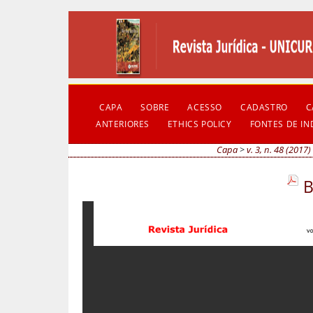
CAPA
SOBRE
ACESSO
CADASTRO
C
ANTERIORES
ETHICS POLICY
FONTES DE I
Capa
>
v. 3, n. 48 (2017)
B