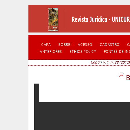
CAPA
SOBRE
ACESSO
CADASTRO
C
ANTERIORES
ETHICS POLICY
FONTES DE I
Capa
>
v. 1, n. 28 (2012
B