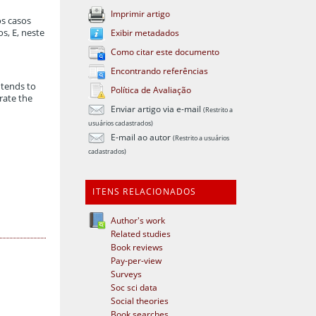
Imprimir artigo
os casos
s, E, neste
Exibir metadados
Como citar este documento
Encontrando referências
intends to
Política de Avaliação
rate the
Enviar artigo via e-mail
(Restrito a
usuários cadastrados)
E-mail ao autor
(Restrito a usuários
cadastrados)
ITENS RELACIONADOS
Author's work
Related studies
Book reviews
Pay-per-view
Surveys
Soc sci data
Social theories
Book searches