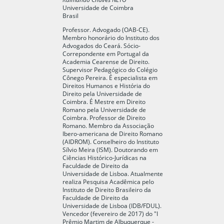
Universidade de Coimbra
Brasil
Professor. Advogado (OAB-CE).
Membro honorário do Instituto dos
Advogados do Ceará. Sócio-
Correpondente em Portugal da
Academia Cearense de Direito.
Supervisor Pedagógico do Colégio
Cônego Pereira. É especialista em
Direitos Humanos e História do
Direito pela Universidade de
Coimbra. É Mestre em Direito
Romano pela Universidade de
Coimbra. Professor de Direito
Romano. Membro da Associação
Ibero-americana de Direito Romano
(AIDROM). Conselheiro do Instituto
Sílvio Meira (ISM). Doutorando em
Ciências Histórico-Jurídicas na
Faculdade de Direito da
Universidade de Lisboa. Atualmente
realiza Pesquisa Acadêmica pelo
Instituto de Direito Brasileiro da
Faculdade de Direito da
Universidade de Lisboa (IDB/FDUL).
Vencedor (fevereiro de 2017) do "I
Prêmio Martim de Albuquerque -