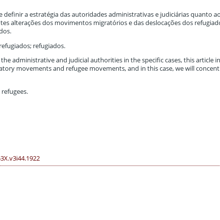
definir a estratégia das autoridades administrativas e judiciárias quanto a
tes alterações dos movimentos migratórios e das deslocações dos refugiado
dos.
refugiados; refugiados.
the administrative and judicial authorities in the specific cases, this article 
ratory movements and refugee movements, and in this case, we will concent
; refugees.
53X.v3i44.1922