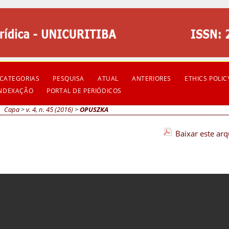
CATEGORIAS
PESQUISA
ATUAL
ANTERIORES
ETHICS POLIC
INDEXAÇÃO
PORTAL DE PERIÓDICOS
Capa
>
v. 4, n. 45 (2016)
>
OPUSZKA
Baixar este ar