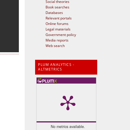
Social theories
Book searches
Databases
Relevant portals
Online forums
Legal materials
Government policy
Media reports
Web search
PLUM ANALYTICS -
ALTMETRICS
No metrics available.