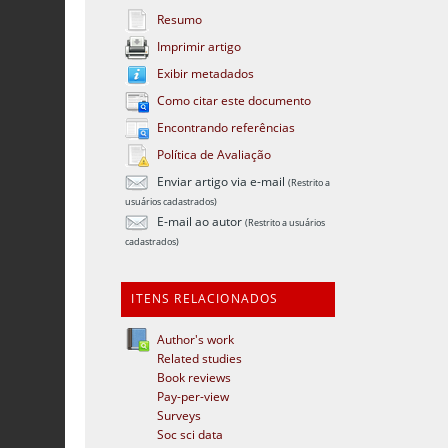
Resumo
Imprimir artigo
Exibir metadados
Como citar este documento
Encontrando referências
Política de Avaliação
Enviar artigo via e-mail
(Restrito a
usuários cadastrados)
E-mail ao autor
(Restrito a usuários
cadastrados)
ITENS RELACIONADOS
Author's work
Related studies
Book reviews
Pay-per-view
Surveys
Soc sci data