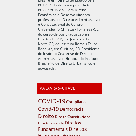
PUC/SP, doutoranda pelo Dinter
PUC/PR/URCA/CE em Direito
Econômico e Desenvolvimento,
professora de Direito Administrativo
e Constitucional do Centro
Universitário Christus- Fortaleza-CE;
do curso de pós graduação em
Direito da FAP, em Juazeiro do
Norte-CE; do Instituto Romeu Felipe
Bacellar, em Curitiba, PR. Presidente
do Instituto Cearense de Direito
Administrativo, Diretora do Instituto
Brasileiro de Direito Urbanístico e
advogada.
PALAVRAS-CHAVE
COVID-19
Compliance
Covid-19
Democracia
Direito
Direito Constitucional
Direitos
Direito à saúde
Direitos
Fundamentais
Humanos