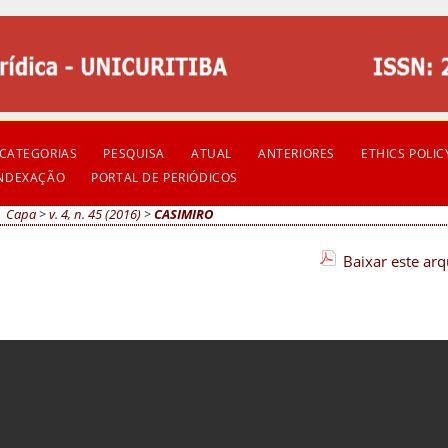
CATEGORIAS
PESQUISA
ATUAL
ANTERIORES
ETHICS POLIC
INDEXAÇÃO
PORTAL DE PERIÓDICOS
Capa
>
v. 4, n. 45 (2016)
>
CASIMIRO
Baixar este ar