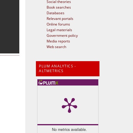
Social theories
Book searches
Databases
Relevant portals
Online forums
Legal materials
Government policy
Media reports
Web search
PLUM ANALYTICS -
ALTMETRICS
No metrics available.