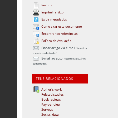
Resumo
Imprimir artigo
Exibir metadados
Como citar este documento
Encontrando referências
Política de Avaliação
Enviar artigo via e-mail
(Restrito a
usuários cadastrados)
E-mail ao autor
(Restrito a usuários
cadastrados)
ITENS RELACIONADOS
Author's work
Related studies
Book reviews
Pay-per-view
Surveys
Soc sci data