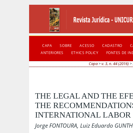
CAPA
SOBRE
ACESSO
CADASTRO
C
ANTERIORES
ETHICS POLICY
FONTES DE I
Capa
>
v. 3, n. 44 (2016)
>
THE LEGAL AND THE EF
THE RECOMMENDATIONS
INTERNATIONAL LABOR
Jorge FONTOURA, Luiz Eduardo GUNT