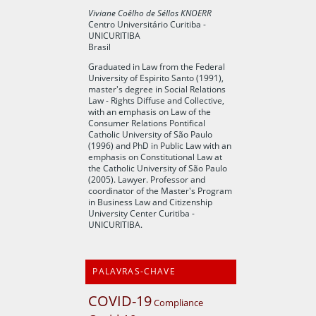
Viviane Coêlho de Séllos KNOERR
Centro Universitário Curitiba -
UNICURITIBA
Brasil
Graduated in Law from the Federal
University of Espirito Santo (1991),
master's degree in Social Relations
Law - Rights Diffuse and Collective,
with an emphasis on Law of the
Consumer Relations Pontifical
Catholic University of São Paulo
(1996) and PhD in Public Law with an
emphasis on Constitutional Law at
the Catholic University of São Paulo
(2005). Lawyer. Professor and
coordinator of the Master's Program
in Business Law and Citizenship
University Center Curitiba -
UNICURITIBA.
PALAVRAS-CHAVE
COVID-19
Compliance