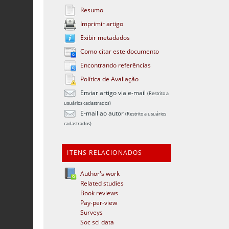
Resumo
Imprimir artigo
Exibir metadados
Como citar este documento
Encontrando referências
Política de Avaliação
Enviar artigo via e-mail
(Restrito a
usuários cadastrados)
E-mail ao autor
(Restrito a usuários
cadastrados)
ITENS RELACIONADOS
Author's work
Related studies
Book reviews
Pay-per-view
Surveys
Soc sci data