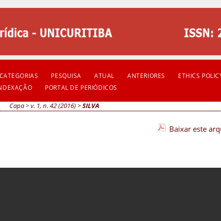
CATEGORIAS
PESQUISA
ATUAL
ANTERIORES
ETHICS POLIC
INDEXAÇÃO
PORTAL DE PERIÓDICOS
Capa
>
v. 1, n. 42 (2016)
>
SILVA
Baixar este ar