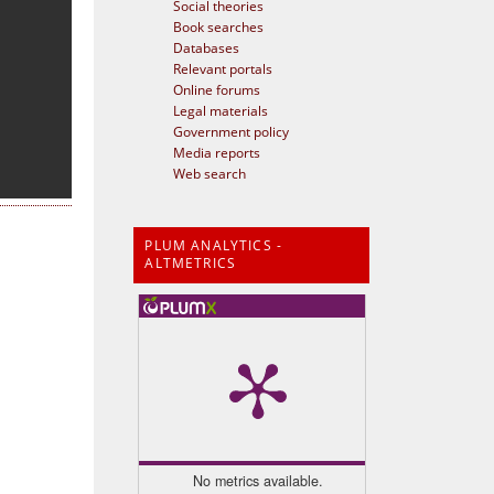
Social theories
Book searches
Databases
Relevant portals
Online forums
Legal materials
Government policy
Media reports
Web search
PLUM ANALYTICS -
ALTMETRICS
No metrics available.