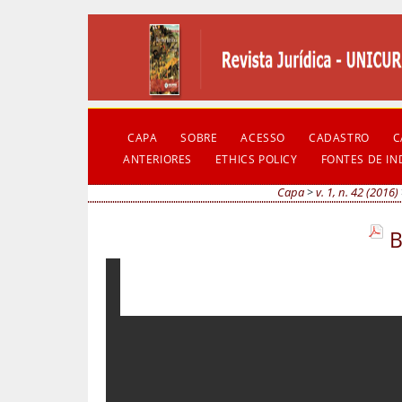
CAPA
SOBRE
ACESSO
CADASTRO
C
ANTERIORES
ETHICS POLICY
FONTES DE I
Capa
>
v. 1, n. 42 (2016)
B