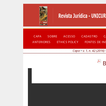
CAPA
SOBRE
ACESSO
CADASTRO
C
ANTERIORES
ETHICS POLICY
FONTES DE I
Capa
>
v. 1, n. 42 (2016)
B