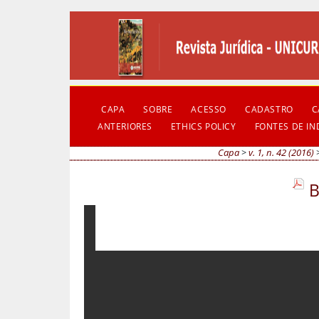
CAPA
SOBRE
ACESSO
CADASTRO
C
ANTERIORES
ETHICS POLICY
FONTES DE I
Capa
>
v. 1, n. 42 (2016)
B