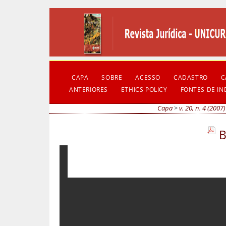
CAPA
SOBRE
ACESSO
CADASTRO
C
ANTERIORES
ETHICS POLICY
FONTES DE I
Capa
>
v. 20, n. 4 (2007)
B