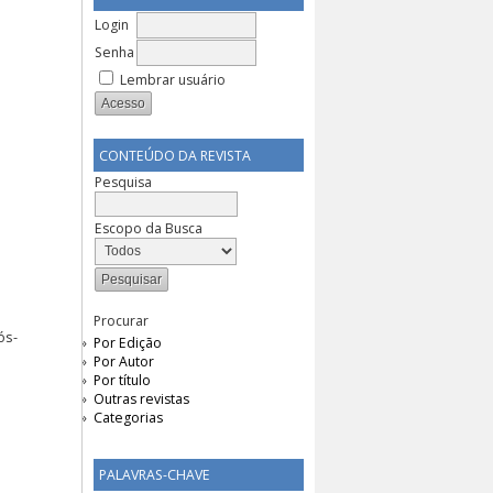
Login
Senha
Lembrar usuário
CONTEÚDO DA REVISTA
Pesquisa
Escopo da Busca
Procurar
ós-
Por Edição
Por Autor
Por título
Outras revistas
Categorias
PALAVRAS-CHAVE