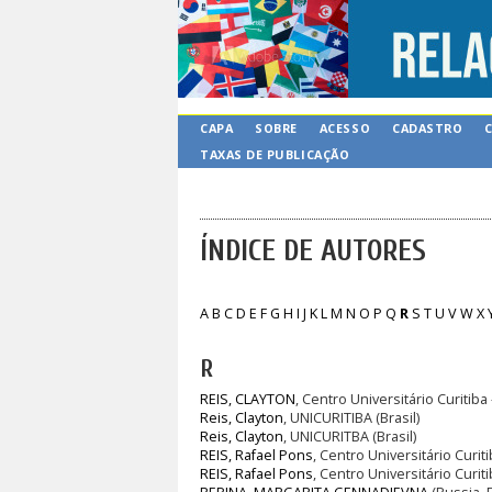
CAPA
SOBRE
ACESSO
CADASTRO
TAXAS DE PUBLICAÇÃO
ÍNDICE DE AUTORES
A
B
C
D
E
F
G
H
I
J
K
L
M
N
O
P
Q
R
S
T
U
V
W
X
R
REIS, CLAYTON
, Centro Universitário Curitiba
Reis, Clayton
, UNICURITIBA (Brasil)
Reis, Clayton
, UNICURITBA (Brasil)
REIS, Rafael Pons
, Centro Universitário Curiti
REIS, Rafael Pons
, Centro Universitário Curi