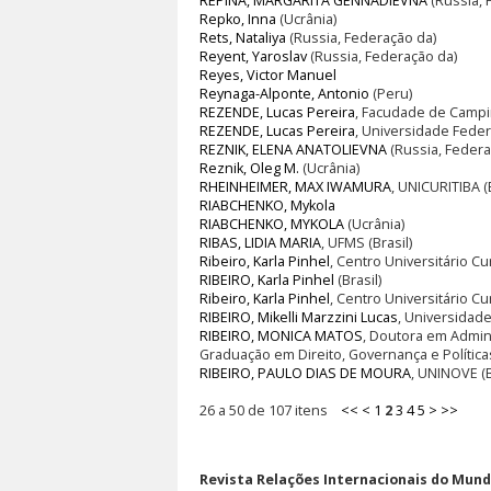
REPINA, MARGARITA GENNADIEVNA
(Russia, 
Repko, Inna
(Ucrânia)
Rets, Nataliya
(Russia, Federação da)
Reyent, Yaroslav
(Russia, Federação da)
Reyes, Victor Manuel
Reynaga-Alponte, Antonio
(Peru)
REZENDE, Lucas Pereira
, Facudade de Campin
REZENDE, Lucas Pereira
, Universidade Feder
REZNIK, ELENA ANATOLIEVNA
(Russia, Federa
Reznik, Oleg M.
(Ucrânia)
RHEINHEIMER, MAX IWAMURA
, UNICURITIBA (B
RIABCHENKO, Mykola
RIABCHENKO, MYKOLA
(Ucrânia)
RIBAS, LIDIA MARIA
, UFMS (Brasil)
Ribeiro, Karla Pinhel
, Centro Universitário Cu
RIBEIRO, Karla Pinhel
(Brasil)
Ribeiro, Karla Pinhel
, Centro Universitário Cur
RIBEIRO, Mikelli Marzzini Lucas
, Universidade
RIBEIRO, MONICA MATOS
, Doutora em Admin
Graduação em Direito, Governança e Políticas
RIBEIRO, PAULO DIAS DE MOURA
, UNINOVE (B
26 a 50 de 107 itens
<<
<
1
2
3
4
5
>
>>
Revista Relações Internacionais do Mundo