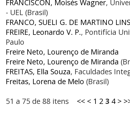
FRANCISCON, Moisés Wagner
, Univ
- UEL (Brasil)
FRANCO, SUELI G. DE MARTINO LIN
FREIRE, Leonardo V. P.
, Pontifícia U
Paulo
Freire Neto, Lourenço de Miranda
Freire Neto, Lourenço de Miranda
(Br
FREITAS, Ella Souza
, Faculdades Integ
Freitas, Lorena de Melo
(Brasil)
51 a 75 de 88 itens
<<
<
1
2
3
4
>
>