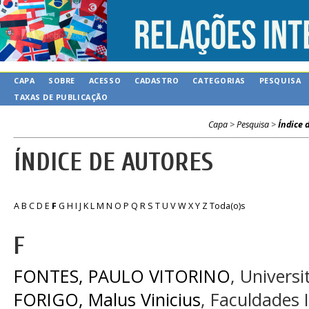
CAPA
SOBRE
ACESSO
CADASTRO
CATEGORIAS
PESQUISA
TAXAS DE PUBLICAÇÃO
Capa
>
Pesquisa
>
Índice 
ÍNDICE DE AUTORES
A
B
C
D
E
F
G
H
I
J
K
L
M
N
O
P
Q
R
S
T
U
V
W
X
Y
Z
Toda(o)s
F
FONTES, PAULO VITORINO
, Universi
FORIGO, Malus Vinicius
, Faculdades 