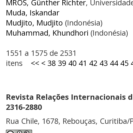
MROS, Günther Richter
, Universidade
Muda, Iskandar
Mudjito, Mudjito
(Indonésia)
Muhammad, Khundhori
(Indonésia)
1551 a 1575 de 2531
itens
<<
<
38
39
40
41
42
43
44
45
Revista Relações Internacionais 
2316-2880
Rua Chile, 1678, Rebouças, Curitiba/P