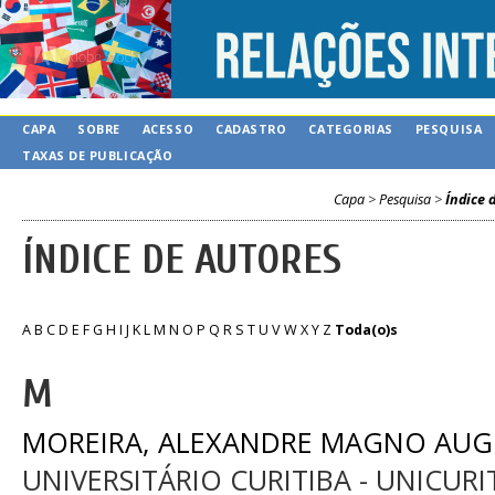
CAPA
SOBRE
ACESSO
CADASTRO
CATEGORIAS
PESQUISA
TAXAS DE PUBLICAÇÃO
Capa
>
Pesquisa
>
Índice 
ÍNDICE DE AUTORES
A
B
C
D
E
F
G
H
I
J
K
L
M
N
O
P
Q
R
S
T
U
V
W
X
Y
Z
Toda(o)s
M
MOREIRA, ALEXANDRE MAGNO AU
UNIVERSITÁRIO CURITIBA - UNICURI