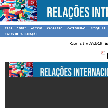
CAPA
SOBRE
ACESSO
CADASTRO
CATEGORIAS
PESQUISA
TAXAS DE PUBLICAÇÃO
Capa
>
v. 3, n. 36 (2022)
>
H