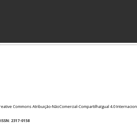
reative Commons Atribuição-NãoComercial-CompartilhaIgual 4.0 Internacion
eISSN: 2317-0158