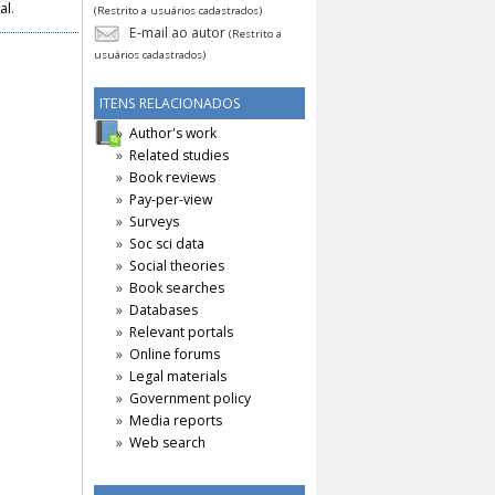
al
.
(Restrito a usuários cadastrados)
E-mail ao autor
(Restrito a
usuários cadastrados)
ITENS RELACIONADOS
Author's work
Related studies
Book reviews
Pay-per-view
Surveys
Soc sci data
Social theories
Book searches
Databases
Relevant portals
Online forums
Legal materials
Government policy
Media reports
Web search