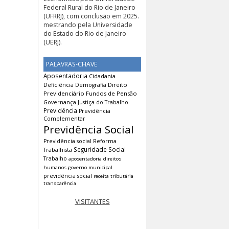
Federal Rural do Rio de Janeiro
(UFRRJ), com conclusão em 2025.
mestrando pela Universidade
do Estado do Rio de Janeiro
(UERJ).
PALAVRAS-CHAVE
Aposentadoria
Cidadania
Direito
Deficiência
Demografia
Previdenciário
Fundos de Pensão
Governança
Justiça do Trabalho
Previdência
Previdência
Complementar
Previdência Social
Previdência social
Reforma
Seguridade Social
Trabalhista
Trabalho
aposentadoria
direitos
humanos
governo municipal
previdência social
receita tributária
transparência
VISITANTES