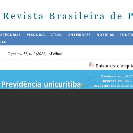
CATEGORIAS
PESQUISA
ATUAL
ANTERIORES
NOTÍCIAS
FONTE
FICO
Capa
>
v. 17, n. 1 (2026)
>
Soihet
Baixar este arqu