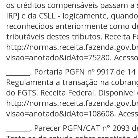
os créditos compensáveis passam a se
IRPJ e da CSLL - logicamente, quando
reconhecidos anteriormente como de
tributáveis destes tributos. Receita 
http://normas.receita.fazenda.gov.br
visao=anotado&idAto=75280. Acesso 
_______. Portaria PGFN nº 9917 de 14 
Regulamenta a transação na cobrança
do FGTS. Receita Federal. Disponível
http://normas.receita.fazenda.gov.br
visao=anotado&idAto=108608. Acesso
_______. Parecer PGFN/CAT n° 2093 d