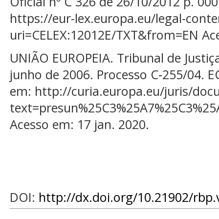
Oficial nº C 326 de 26/10/2012 p. 00
https://eur-lex.europa.eu/legal-con
uri=CELEX:12012E/TXT&from=EN Aces
UNIÃO EUROPEIA. Tribunal de Justiça
junho de 2006. Processo C‑255/04. E
em: http://curia.europa.eu/juris/do
text=presun%25C3%25A7%25C3%25A
Acesso em: 17 jan. 2020.
DOI:
http://dx.doi.org/10.21902/rbp.