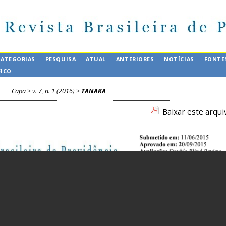
CATEGORIAS
PESQUISA
ATUAL
ANTERIORES
NOTÍCIAS
FONTE
FICO
Capa
>
v. 7, n. 1 (2016)
>
TANAKA
Baixar este arqu