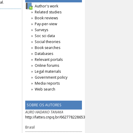
al
.
Author's work
Related studies
Book reviews
Pay-per-view
Surveys
Soc sci data
Social theories
Book searches
Databases
Relevant portals
Online forums
Legal materials
Government policy
Media reports
Web search
SOBRE OS AUTORES
AURO HADANO TANAKA
http://lattes.cnpq.br/6627782286532101
Brasil