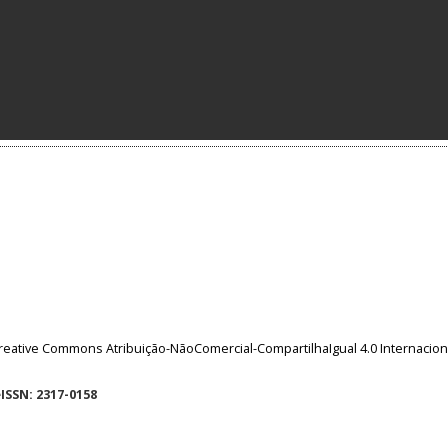
reative Commons Atribuição-NãoComercial-CompartilhaIgual 4.0 Internacion
eISSN: 2317-0158