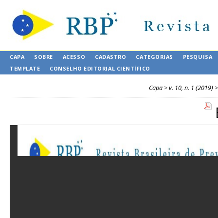
CAPA
SOBRE
ACESSO
CADASTRO
CATEGORIAS
PESQUISA
TEMPLATE
CONSELHO EDITORIAL CIENTÍFICO
Capa
>
v. 10, n. 1 (2019)