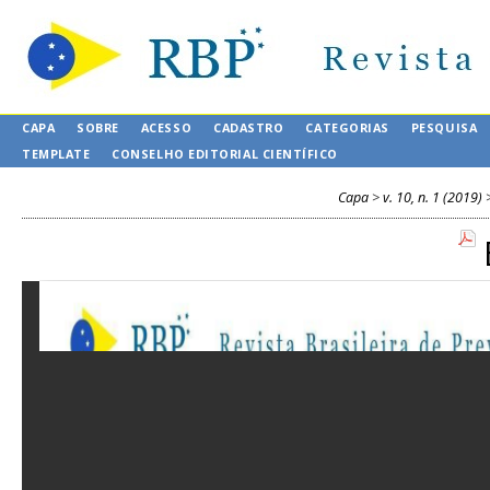
CAPA
SOBRE
ACESSO
CADASTRO
CATEGORIAS
PESQUISA
TEMPLATE
CONSELHO EDITORIAL CIENTÍFICO
Capa
>
v. 10, n. 1 (2019)