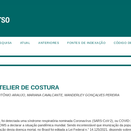
SQUISA
ATUAL
ANTERIORES
FONTES DE INDEXAÇÃO
CÓDIGO D
TELIER DE COSTURA
ANTÔNIO ARAUJO, MARIANA CAVALCANTE, WANDERLEY GONÇALVES PEREIRA
foi detectada uma síndrome respiratória nominada Coronavírus (SARS-CoV-2), ou COVID-
 OMS a declarar a situação pandêmica mundial. Sendo incontestável que imunização da popu
nção desta doença mortal, no Brasil foi editada a Lei Federal n.° 14.125/2021, dispondo sobre