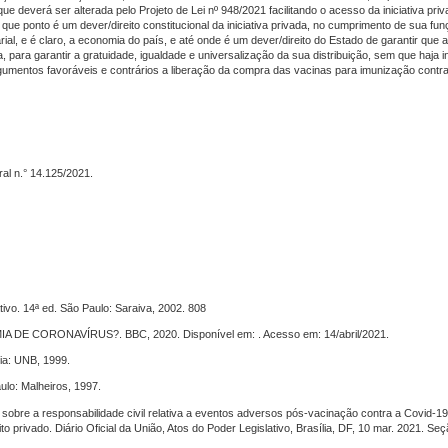
que deverá ser alterada pelo Projeto de Lei nº 948/2021 facilitando o acesso da iniciativa pri
e ponto é um dever/direito constitucional da iniciativa privada, no cumprimento de sua fun
rial, e é claro, a economia do país, e até onde é um dever/direito do Estado de garantir que
 para garantir a gratuidade, igualdade e universalização da sua distribuição, sem que haja i
argumentos favoráveis e contrários a liberação da compra das vacinas para imunização contr
ral n.° 14.125/2021.
vo. 14ª ed. São Paulo: Saraiva, 2002. 808
E CORONAVÍRUS?. BBC, 2020. Disponível em: . Acesso em: 14/abril/2021.
lia: UNB, 1999.
ulo: Malheiros, 1997.
sobre a responsabilidade civil relativa a eventos adversos pós-vacinação contra a Covid-19
to privado. Diário Oficial da União, Atos do Poder Legislativo, Brasília, DF, 10 mar. 2021. Se