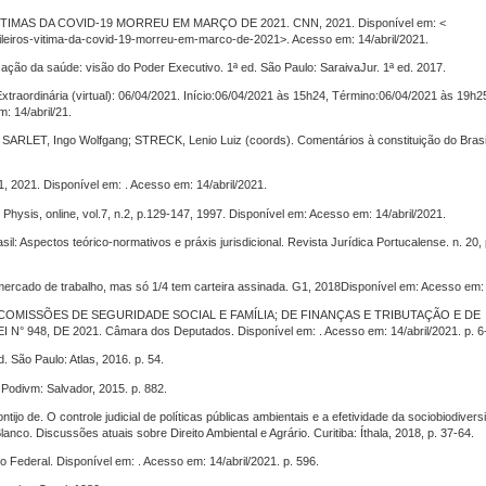
VÍTIMAS DA COVID-19 MORREU EM MARÇO DE 2021. CNN, 2021. Disponível em: <
ileiros-vitima-da-covid-19-morreu-em-marco-de-2021>. Acesso em: 14/abril/2021.
ação da saúde: visão do Poder Executivo. 1ª ed. São Paulo: SaraivaJur. 1ª ed. 2017.
dinária (virtual): 06/04/2021. Início:06/04/2021 às 15h24, Término:06/04/2021 às 19h25
: 14/abril/21.
LET, Ingo Wolfgang; STRECK, Lenio Luiz (coords). Comentários à constituição do Brasil
. Disponível em: . Acesso em: 14/abril/2021.
Physis, online, vol.7, n.2, p.129-147, 1997. Disponível em: Acesso em: 14/abril/2021.
: Aspectos teórico-normativos e práxis jurisdicional. Revista Jurídica Portucalense. n. 20, 
rcado de trabalho, mas só 1/4 tem carteira assinada. G1, 2018Disponível em: Acesso em: 
 COMISSÕES DE SEGURIDADE SOCIAL E FAMÍLIA; DE FINANÇAS E TRIBUTAÇÃO E DE
48, DE 2021. Câmara dos Deputados. Disponível em: . Acesso em: 14/abril/2021. p. 6
São Paulo: Atlas, 2016. p. 54.
sPodivm: Salvador, 2015. p. 882.
e. O controle judicial de políticas públicas ambientais e a efetividade da sociobiodiversi
co. Discussões atuais sobre Direito Ambiental e Agrário. Curitiba: Íthala, 2018, p. 37-64.
deral. Disponível em: . Acesso em: 14/abril/2021. p. 596.