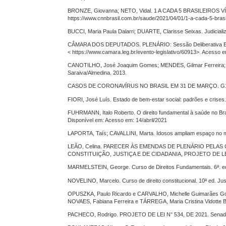
BRONZE, Giovanna; NETO, Vidal. 1 A CADA 5 BRASILEIROS 
https://www.cnnbrasil.com.br/saude/2021/04/01/1-a-cada-5-bras
BUCCI, Maria Paula Dalarri; DUARTE, Clarisse Seixas. Judicializ
CÂMARA DOS DEPUTADOS. PLENÁRIO: Sessão Deliberativa Extraor
< https://www.camara.leg.br/evento-legislativo/60913>. Acesso em
CANOTILHO, José Joaquim Gomes; MENDES, Gilmar Ferreira; SAR
Saraiva/Almedina. 2013.
CASOS DE CORONAVÍRUS NO BRASIL EM 31 DE MARÇO. G1, 2021
FIORI, José Luís. Estado de bem-estar social: padrões e crises. 
FUHRMANN, Italo Roberto. O direito fundamental à saúde no Brasil
Disponível em: Acesso em: 14/abril/2021
LAPORTA, Taís; CAVALLINI, Marta. Idosos ampliam espaço no me
LEÃO, Celina. PARECER ÀS EMENDAS DE PLENÁRIO PELAS
CONSTITUIÇÃO, JUSTIÇA E DE CIDADANIA, PROJETO DE LEI N° 9
MARMELSTEIN, George. Curso de Direitos Fundamentais. 6ª. ed. 
NOVELINO, Marcelo. Curso de direito constitucional. 10ª ed. Ju
OPUSZKA, Paulo Ricardo e CARVALHO, Michelle Guimarães Gontijo d
NOVAES, Fabiana Ferreira e TÁRREGA, Maria Cristina Vidotte Blan
PACHECO, Rodrigo. PROJETO DE LEI N° 534, DE 2021. Senado Fe