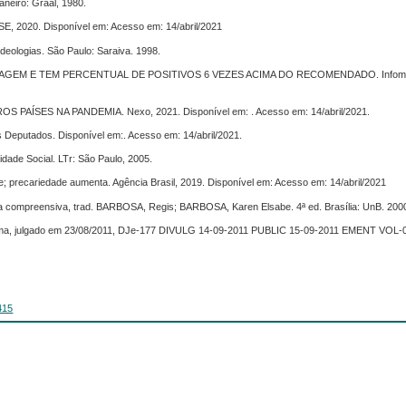
neiro: Graal, 1980.
2020. Disponível em: Acesso em: 14/abril/2021
ideologias. São Paulo: Saraiva. 1998.
AGEM E TEM PERCENTUAL DE POSITIVOS 6 VEZES ACIMA DO RECOMENDADO. Infomon
ÍSES NA PANDEMIA. Nexo, 2021. Disponível em: . Acesso em: 14/abril/2021.
eputados. Disponível em:. Acesso em: 14/abril/2021.
ade Social. LTr: São Paulo, 2005.
; precariedade aumenta. Agência Brasil, 2019. Disponível em: Acesso em: 14/abril/2021
 compreensiva, trad. BARBOSA, Regis; BARBOSA, Karen Elsabe. 4ª ed. Brasília: UnB. 200
a, julgado em 23/08/2011, DJe-177 DIVULG 14-09-2011 PUBLIC 15-09-2011 EMENT VOL-
415