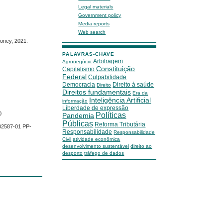
Legal materials
Government policy
Media reports
Web search
ey, 2021.
PALAVRAS-CHAVE
Arbitragem
Agronegócio
Constituição
Capitalismo
Federal
Culpabilidade
Democracia
Direito à saúde
Direito
Direitos fundamentais
Era da
Inteligência Artificial
informação
Liberdade de expressão
Políticas
0
Pandemia
Públicas
Reforma Tributária
02587-01 PP-
Responsabilidade
Responsabilidade
Civil
atividade econômica
desenvolvimento sustentável
direito ao
desporto
tráfego de dados