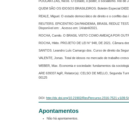
POULANTZAS, Nicos. O Estado, o poder, o socialismo. Rio de Ja
QUEM SÃO OS IDOSOS BRASILEIROS. Boletim Especial DIEESE, 
REALE, Miguel. O estado democrático de direito e o conflito das 
REUTERS. EPICENTRO DA PANDEMIA, BRASIL REDUZ TEST
Disponível em: . Acesso em: 14/abril/2021.
ROCHA, Camilo. O BRASIL VISTO COMO AMEAÇA POR OUTROS PA
ROCHA, Hildo. PROJETO DE LEI N° 948, DE 2021. Câmara dos D
SANTOS. Leandro Luís Camargo dos. Curso de direito da Segurid
VALENTE, Jonas. Total de idosos no mercado de trabalho cresce
WEBER, Max. Economia e sociedade: fundamentos da sociologia
ARE 639337 AgR, Relator(a): CELSO DE MELLO, Segunda Turm
00125
DOI:
http://dx.doi.org/10.21902/RevPercurso.2316-7521.v1i39.5
Apontamentos
Não há apontamentos.