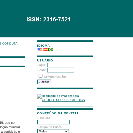
E CONDUTA
IDIOMA
USUÁRIO
Login
Senha
Lembrar usuário
CONTEÚDO DA REVISTA
Pesquisa
19, que com
lação mundial
Escopo da Busca
 a aquisição e