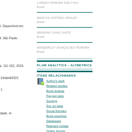
LURDES PEREIRA KIELTYKA
Brasil
MARCOS ANTÔNIO ARAUJO
Brasil
. Disponível em:
MARIANA CAVALCANTE
Brasil
. São Paulo:
WANDERLEY GONÇALVES PEREIRA
Brasil
PLUM ANALYTICS - ALTMETRICS
p. 111-162, 2016.
ITENS RELACIONADOS
14/abril/2021
Author's work
Related studies
-7.
Book reviews
Pay-per-view
Surveys
Soc sci data
Social theories
dade. In
Book searches
Databases
Relevant portals
Online forums