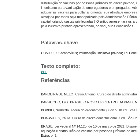
distribuição de vacinas por pessoas jurídicas de direito privado, 
imunizante para vacinação de empregadores e empregados. Até qu
adquirir as vacinas para voltar a fomentar sua atividade empresa
almejada por todos seja monopolizada pela Administração Pública,
capital, criando castas privilegiadas? O artigo apresentará os 
pela iniciativa privada apresentando, ao final, suas conclusões.
Palavras-chave
COVID-19; Coronavírus; imunização; iniciativa privada; Lei Fede
Texto completo:
PDF
Referências
BANDEIRA DE MELO, Celso Antônio. Curso de direito administrati
BARRUCHO, Luis. BRASIL: O NOVO EPICENTRO DA PANDEMIA D
BOBBIO, Norberto. Teoria do ordenamento jurídico. 10 ed. Brasí
BONAVIDES, Paulo. Curso de direito constitucional. 7 ed. São Pa
BRASIL. Lei Federal Nº 14.125, de 10 de março de 2021. Dispõe 
aquisição e distribuição de vacinas por pessoas jurídicas de direi
Extra, p. 3.