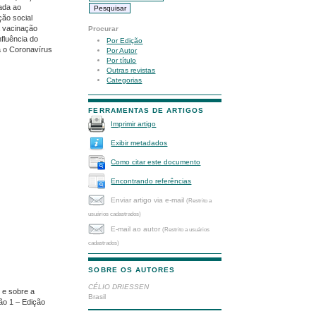
vada ao
ção social
 a vacinação
Procurar
nfluência do
Por Edição
a o Coronavírus
Por Autor
Por título
Outras revistas
Categorias
FERRAMENTAS DE ARTIGOS
Imprimir artigo
Exibir metadados
Como citar este documento
Encontrando referências
Enviar artigo via e-mail
(Restrito a
usuários cadastrados)
E-mail ao autor
(Restrito a usuários
cadastrados)
SOBRE OS AUTORES
CÉLIO DRIESSEN
 e sobre a
Brasil
ção 1 – Edição