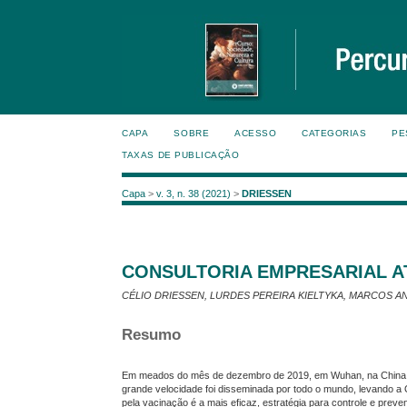
CAPA
SOBRE
ACESSO
CATEGORIAS
PE
TAXAS DE PUBLICAÇÃO
Capa
>
v. 3, n. 38 (2021)
>
DRIESSEN
CONSULTORIA EMPRESARIAL A
CÉLIO DRIESSEN, LURDES PEREIRA KIELTYKA, MARCOS 
Resumo
Em meados do mês de dezembro de 2019, em Wuhan, na China, 
grande velocidade foi disseminada por todo o mundo, levando a
pela vacinação é a mais eficaz, estratégia para controle e preve