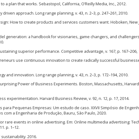
o a plan that works. Sebastopol, California, O’Reilly Media, Inc., 2012.
driven approach. Long range planning, v. 43, n. 2–3, p. 247–261, 2010.
esign: How to create products and services customers want. Hoboken, New 
l generation: a handbook for visionaries, game changers, and challengers
10.
staining superior performance. Competitive advantage, v. 167, p. 167–206, 
epreneurs use continuous innovation to create radically successful busines
gy and innovation. Long range planning, v. 43, n. 2–3, p. 172–194, 2010.
urprising Power of Business Experiments. Boston, Massachusetts, Harvard
ess experimentation. Harvard Business Review, v. 92, n. 12, p. 17, 2014.
vas para Pequenas Empresas: Um estudo de caso. XXVII Simpósio de Engenh
es com a Engenharia de Produção, Bauru, São Paulo, 2020.
 for rare events in online advertising. Em: Online multimedia advertising: Te
1. p. 1–12.
ustainability. 2016.