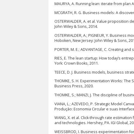
MAURYA, A. Running lean: iterate from plan A t
MCGRATH, R. G. Business models: A discovery 
OSTERWALDER, A. et al. Value proposition d
John Wiley & Sons, 2014.
OSTERWALDER, A.; PIGNEUR, Y. Business mode
Hoboken, New Jersey: John Wiley & Sons, 20
PORTER, M. E.; ADVANTAGE, C. Creating and su
RIES, E. The lean startup: How today’s entr
York: Crown Books, 2011.
TEECE, D. J. Business models, business strate
THOMKE, S. H. Experimentation Works: The S
Business Press, 2020.
THOMKE, S.; MANZI, J. The discipline of busin
VIANA, L.; AZEVEDO, P. Strategic Model Can
Produção: Economia Circular e suas Interfac
WANG, X. et al. Click-through rate estimation
and technologies. Hershey, PA. IGI Global, 201
WEISSBROD, I. Business experimentation for s