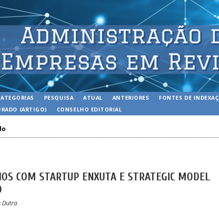
CATEGORIAS
PESQUISA
ATUAL
ANTERIORES
FONTES DE INDEXA
RADO (ARTIGO)
CONSELHO EDITORIAL
do
OS COM STARTUP ENXUTA E STRATEGIC MODEL
O
s Dutra