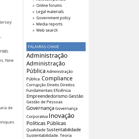
Online forums
Legal materials
Government policy
Jersey:
Media reports
Web search
.
PALAVRAS-CHAVE
1985.
Administração
ses. New
Administração
Pública
Administração
Compliance
Pública.
Corrupção
Direito
Direitos
Fundamentais
Eficiência
Empreendedorismo
Gestão
Gestão de Pessoas
Governança
aria de
Governança
Inovação
Corporativa
chniques
Políticas Públicas
Sustentabilidade
Qualidade
Sustentabilidade.
Teoria