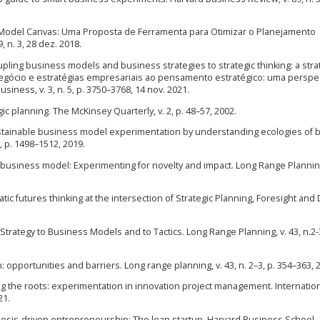
gic Model Canvas: Uma Proposta de Ferramenta para Otimizar o Planejamento
, n. 3, 28 dez. 2018.
oupling business models and business strategies to strategic thinking: a stra
negócio e estratégias empresariais ao pensamento estratégico: uma perspe
usiness, v. 3, n. 5, p. 3750–3768, 14 nov. 2021.
ic planning. The McKinsey Quarterly, v. 2, p. 48–57, 2002.
stainable business model experimentation by understanding ecologies of 
, p. 1498–1512, 2019.
 business model: Experimenting for novelty and impact. Long Range Planning,
tic futures thinking at the intersection of Strategic Planning, Foresight and
trategy to Business Models and to Tactics. Long Range Planning, v. 43, n.2-3
portunities and barriers. Long range planning, v. 43, n. 2–3, p. 354–363, 
ing the roots: experimentation in innovation project management. Internatio
21.
thesis-driven entrepreneurship: The lean startup. Harvard Business School