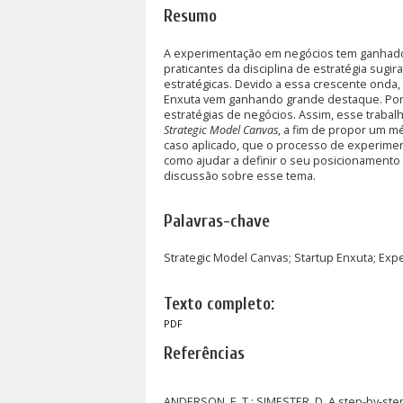
Resumo
A experimentação em negócios tem ganhado 
praticantes da disciplina de estratégia sugi
estratégicas. Devido a essa crescente onda,
Enxuta vem ganhando grande destaque. Por
estratégias de negócios. Assim, esse trabal
Strategic Model Canvas
, a fim de propor um m
caso aplicado, que o processo de experime
como ajudar a definir o seu posicionamento 
discussão sobre esse tema.
Palavras-chave
Strategic Model Canvas; Startup Enxuta; Ex
Texto completo:
PDF
Referências
ANDERSON, E. T.; SIMESTER, D. A step-by-step