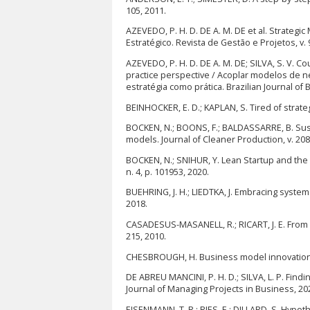
105, 2011.
AZEVEDO, P. H. D. DE A. M. DE et al. Strate
Estratégico. Revista de Gestão e Projetos, v. 9
AZEVEDO, P. H. D. DE A. M. DE; SILVA, S. V. C
practice perspective / Acoplar modelos de 
estratégia como prática. Brazilian Journal of B
BEINHOCKER, E. D.; KAPLAN, S. Tired of strateg
BOCKEN, N.; BOONS, F.; BALDASSARRE, B. Su
models. Journal of Cleaner Production, v. 208
BOCKEN, N.; SNIHUR, Y. Lean Startup and the
n. 4, p. 101953, 2020.
BUEHRING, J. H.; LIEDTKA, J. Embracing systema
2018.
CASADESUS-MASANELL, R.; RICART, J. E. From S
215, 2010.
CHESBROUGH, H. Business model innovation: op
DE ABREU MANCINI, P. H. D.; SILVA, L. P. Find
Journal of Managing Projects in Business, 20
EISENMANN, T. R.; RIES, E.; DILLARD, S. Hypo