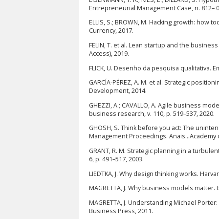
Entrepreneurial Management Case, n. 812– 0
ELLIS, S.; BROWN, M. Hacking growth: how to
Currency, 2017.
FELIN, T. et al. Lean startup and the busine
Access), 2019.
FLICK, U. Desenho da pesquisa qualitativa. E
GARCÍA-PÉREZ, A. M. et al. Strategic position
Development, 2014.
GHEZZI, A.; CAVALLO, A. Agile business model
business research, v. 110, p. 519–537, 2020.
GHOSH, S. Think before you act: The unint
Management Proceedings. Anais...Academy of
GRANT, R. M. Strategic planning in a turbulen
6, p. 491–517, 2003.
LIEDTKA, J. Why design thinking works. Harvard
MAGRETTA, J. Why business models matter. B
MAGRETTA, J. Understanding Michael Porter: 
Business Press, 2011.