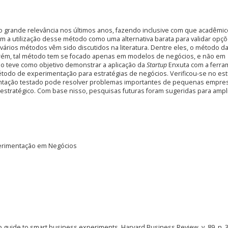
grande relevância nos últimos anos, fazendo inclusive com que acadêmic
ram a utilização desse método como uma alternativa barata para validar opç
 vários métodos vêm sido discutidos na literatura. Dentre eles, o método d
ém, tal método tem se focado apenas em modelos de negócios, e não em
ho teve como objetivo demonstrar a aplicação da
Startup
Enxuta com a ferra
étodo de experimentação para estratégias de negócios. Verificou-se no es
ntação testado pode resolver problemas importantes de pequenas empresa
estratégico. Com base nisso, pesquisas futuras foram sugeridas para ampl
perimentação em Negócios
 guide to smart business experiments. Harvard Business Review, v. 89, n. 3,