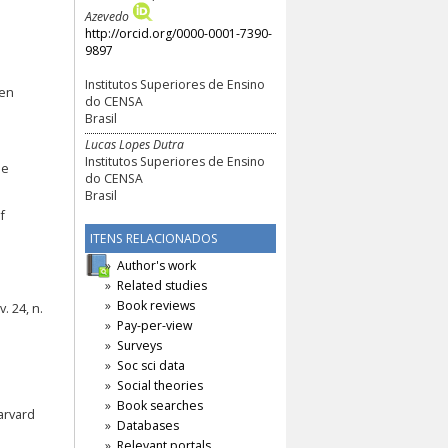
Azevedo
http://orcid.org/0000-0001-7390-
9897
Institutos Superiores de Ensino
pen
do CENSA
Brasil
Lucas Lopes Dutra
Institutos Superiores de Ensino
se
do CENSA
Brasil
f
ITENS RELACIONADOS
Author's work
Related studies
Book reviews
. 24, n.
Pay-per-view
Surveys
Soc sci data
Social theories
Book searches
arvard
Databases
Relevant portals