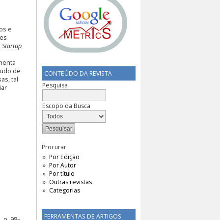
os e
ões
a
Startup
menta
tudo de
CONTEÚDO DA REVISTA
s, tal
Pesquisa
iar
Escopo da Busca
Procurar
Por Edição
Por Autor
Por título
Outras revistas
Categorias
FERRAMENTAS DE ARTIGOS
 p. 98–