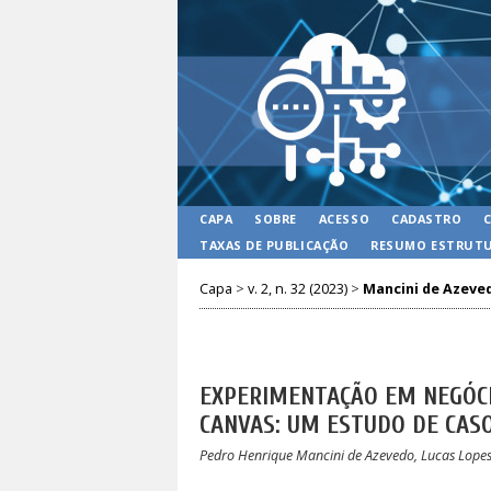
CAPA
SOBRE
ACESSO
CADASTRO
TAXAS DE PUBLICAÇÃO
RESUMO ESTRUTU
Capa
>
v. 2, n. 32 (2023)
>
Mancini de Azeve
EXPERIMENTAÇÃO EM NEGÓCI
CANVAS: UM ESTUDO DE CAS
Pedro Henrique Mancini de Azevedo, Lucas Lope