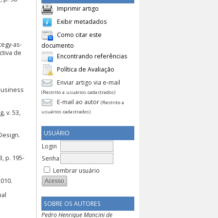
Imprimir artigo
Exibir metadados
Como citar este
tegy-as-
documento
ctiva de
Encontrando referências
Política de Avaliação
Enviar artigo via e-mail
business
(Restrito a usuários cadastrados)
E-mail ao autor
(Restrito a
 v. 53,
usuários cadastrados)
USUÁRIO
 Design.
Login
, p. 195-
Senha
Lembrar usuário
2010.
nal
SOBRE OS AUTORES
Pedro Henrique Mancini de