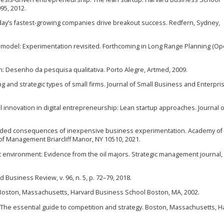
95, 2012.
day’s fastest-growing companies drive breakout success. Redfern, Sydney,
ss model: Experimentation revisited. Forthcoming in Long Range Planning (O
m: Desenho da pesquisa qualitativa. Porto Alegre, Artmed, 2009.
ing and strategic types of small firms. Journal of Small Business and Enterpri
 innovation in digital entrepreneurship: Lean startup approaches. Journal o
ended consequences of inexpensive business experimentation. Academy of
 Management Briarcliff Manor, NY 10510, 2021.
t environment: Evidence from the oil majors. Strategic management journal, v
 Business Review, v. 96, n. 5, p. 72–79, 2018.
oston, Massachusetts, Harvard Business School Boston, MA, 2002.
The essential guide to competition and strategy. Boston, Massachusetts, H