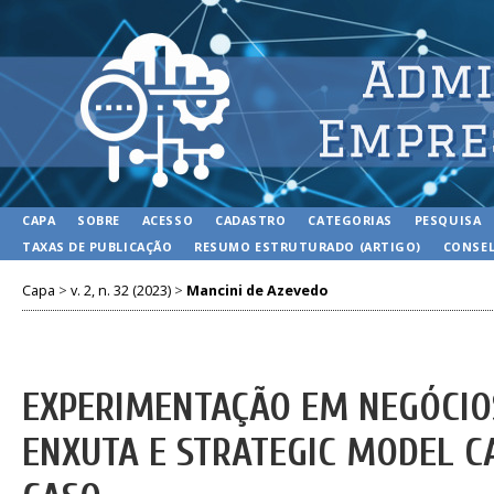
CAPA
SOBRE
ACESSO
CADASTRO
CATEGORIAS
PESQUISA
TAXAS DE PUBLICAÇÃO
RESUMO ESTRUTURADO (ARTIGO)
CONSEL
Capa
>
v. 2, n. 32 (2023)
>
Mancini de Azevedo
EXPERIMENTAÇÃO EM NEGÓCIO
ENXUTA E STRATEGIC MODEL C