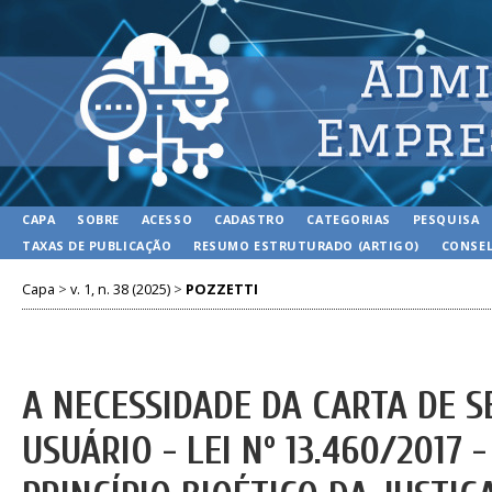
CAPA
SOBRE
ACESSO
CADASTRO
CATEGORIAS
PESQUISA
TAXAS DE PUBLICAÇÃO
RESUMO ESTRUTURADO (ARTIGO)
CONSEL
Capa
>
v. 1, n. 38 (2025)
>
POZZETTI
A NECESSIDADE DA CARTA DE S
USUÁRIO - LEI Nº 13.460/2017