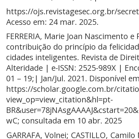
https://ojs.revistagesec.org.br/secre
Acesso em: 24 mar. 2025.
FERRERIA, Marie Joan Nascimento e 
contribuição do princípio da felicid
cidades inteligentes. Revista de Direi
Alteridade | e-ISSN: 2525-989X | Encon
01 – 19;| Jan/Jul. 2021. Disponível em
https://scholar.google.com.br/citati
view_op=view_citation&hl=pt-
BR&user=78jNAsgAAAAJ&cstart=20&p
wC; consultada em 10 abr. 2025
GARRAFA, Volnei; CASTILLO, Camilo M