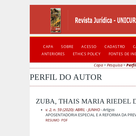
CAPA
SOBRE
ACESSO
CADASTRO
C
ANTERIORES
ETHICS POLICY
FONTES DE I
Capa
>
Pesquisa
>
Perfi
PERFIL DO AUTOR
ZUBA, THAIS MARIA RIEDEL 
v. 2, n. 59 (2020): ABRIL - JUNHO
- Artigos
APOSENTADORIA ESPECIAL E A REFORMA DA PRE
RESUMO
PDF