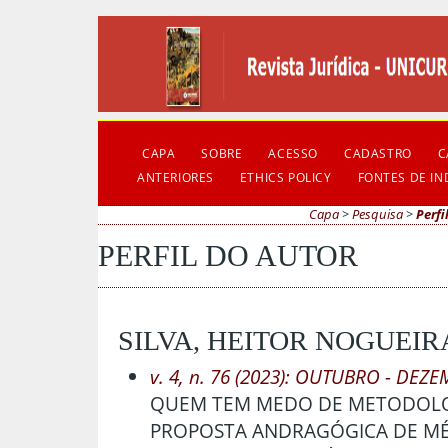
CAPA
SOBRE
ACESSO
CADASTRO
C
ANTERIORES
ETHICS POLICY
FONTES DE I
Capa
>
Pesquisa
>
Perfi
PERFIL DO AUTOR
SILVA, HEITOR NOGUEIR
v. 4, n. 76 (2023): OUTUBRO - DEZ
QUEM TEM MEDO DE METODOLOG
PROPOSTA ANDRAGÓGICA DE MÉ