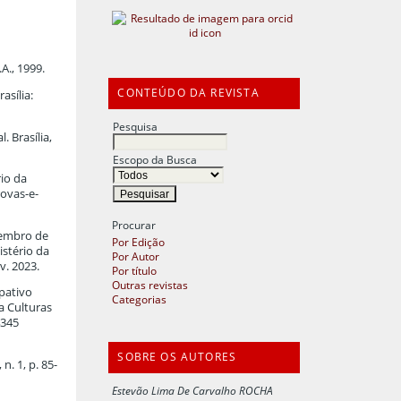
A., 1999.
CONTEÚDO DA REVISTA
asília:
Pesquisa
. Brasília,
Escopo da Busca
rio da
ovas-e-
Procurar
zembro de
Por Edição
istério da
Por Autor
v. 2023.
Por título
Outras revistas
pativo
Categorias
a Culturas
4345
SOBRE OS AUTORES
. 1, p. 85-
Estevão Lima De Carvalho ROCHA