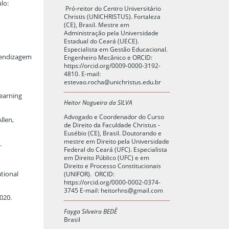
lo:
Pró-reitor do Centro Universitário
Christis (UNICHRISTUS). Fortaleza
(CE), Brasil. Mestre em
Administração pela Universidade
Estadual do Ceará (UECE).
Especialista em Gestão Educacional.
prendizagem
Engenheiro Mecânico e ORCID:
https://orcid.org/0009-0000-3192-
4810. E-mail:
estevao.rocha@unichristus.edu.br
Learning
Heitor Nogueira da SILVA
Advogado e Coordenador do Curso
llen,
de Direito da Faculdade Christus -
Eusébio (CE), Brasil. Doutorando e
mestre em Direito pela Universidade
.
Federal do Ceará (UFC). Especialista
em Direito Público (UFC) e em
Direito e Processo Constitucionais
tional
(UNIFOR). ORCID:
https://orcid.org/0000-0002-0374-
3745 E-mail:
heitorhns@gmail.com
2020.
Fayga Silveira BEDÊ
Brasil