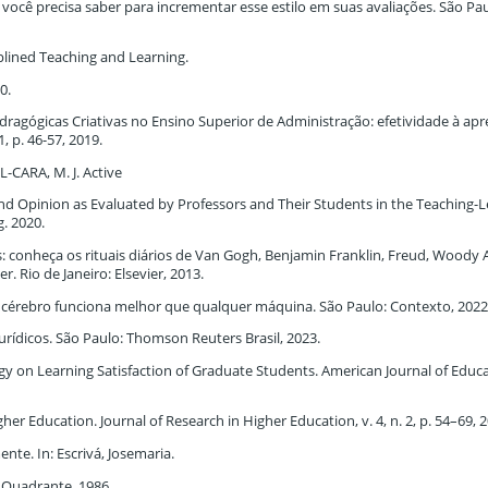
ocê precisa saber para incrementar esse estilo em suas avaliações. São Pau
plined Teaching and Learning.
0.
ragógicas Criativas no Ensino Superior de Administração: efetividade à a
. 1, p. 46-57, 2019.
CARA, M. J. Active
nd Opinion as Evaluated by Professors and Their Students in the Teaching-
g. 2020.
 conheça os rituais diários de Van Gogh, Benjamin Franklin, Freud, Woody A
. Rio de Janeiro: Elsevier, 2013.
cérebro funciona melhor que qualquer máquina. São Paulo: Contexto, 2022
urídicos. São Paulo: Thomson Reuters Brasil, 2023.
y on Learning Satisfaction of Graduate Students. American Journal of Educa
er Education. Journal of Research in Higher Education, v. 4, n. 2, p. 54–69, 
e. In: Escrivá, Josemaria.
: Quadrante, 1986.