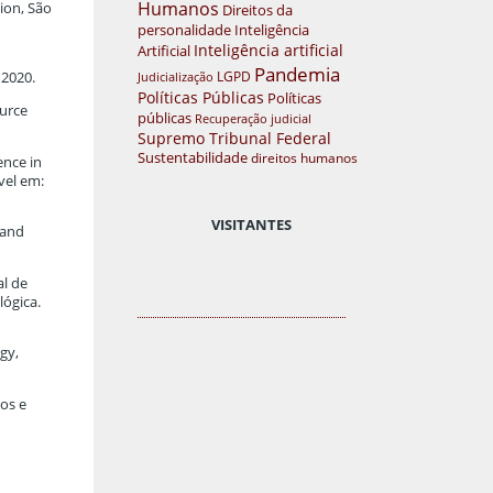
Humanos
tion, São
Direitos da
personalidade
Inteligência
Inteligência artificial
Artificial
Pandemia
LGPD
Judicialização
 2020.
Políticas Públicas
Políticas
ource
públicas
Recuperação judicial
Supremo Tribunal Federal
Sustentabilidade
direitos humanos
ence in
ível em:
VISITANTES
 and
al de
ógica.
gy,
tos e