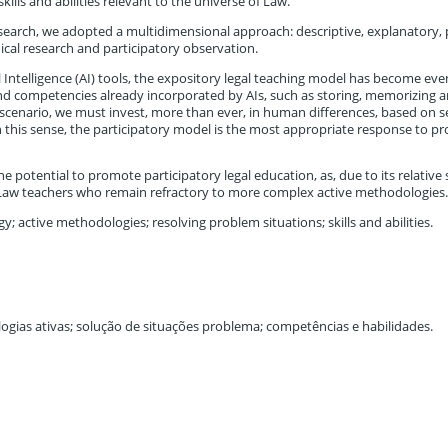
lls and abilities relevant to the universe of Law.
search, we adopted a multidimensional approach: descriptive, explanatory, 
ical research and participatory observation.
al Intelligence (AI) tools, the expository legal teaching model has become ev
 and competencies already incorporated by AIs, such as storing, memorizing 
scenario, we must invest, more than ever, in human differences, based on se
 this sense, the participatory model is the most appropriate response to p
otential to promote participatory legal education, as, due to its relative s
or Law teachers who remain refractory to more complex active methodologies
y; active methodologies; resolving problem situations; skills and abilities.
logias ativas; solução de situações problema; competências e habilidades.