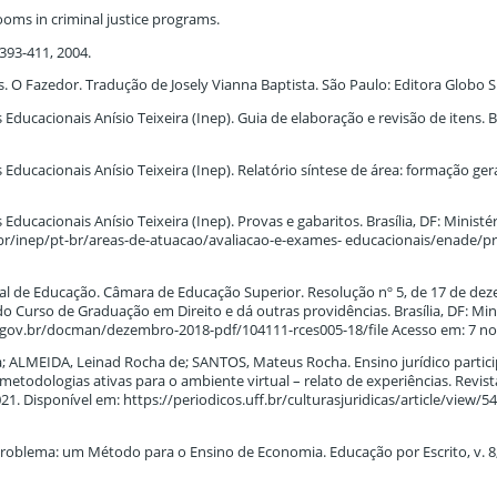
ooms in criminal justice programs.
. 393-411, 2004.
s. O Fazedor. Tradução de Josely Vianna Baptista. São Paulo: Editora Globo S.
Educacionais Anísio Teixeira (Inep). Guia de elaboração e revisão de itens. Br
ducacionais Anísio Teixeira (Inep). Relatório síntese de área: formação geral
Educacionais Anísio Teixeira (Inep). Provas e gabaritos. Brasília, DF: Ministé
br/inep/pt-br/areas-de-atuacao/avaliacao-e-exames- educacionais/enade/pr
al de Educação. Câmara de Educação Superior. Resolução nº 5, de 17 de de
s do Curso de Graduação em Direito e dá outras providências. Brasília, DF: Min
c.gov.br/docman/dezembro-2018-pdf/104111-rces005-18/file Acesso em: 7 no
a; ALMEIDA, Leinad Rocha de; SANTOS, Mateus Rocha. Ensino jurídico partici
etodologias ativas para o ambiente virtual – relato de experiências. Revist
. 2021. Disponível em: https://periodicos.uff.br/culturasjuridicas/article/view/5
roblema: um Método para o Ensino de Economia. Educação por Escrito, v. 8, n