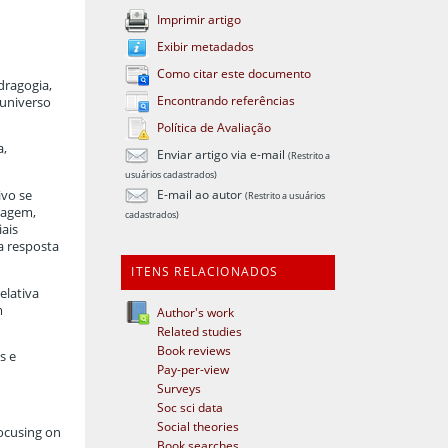
Imprimir artigo
Exibir metadados
Como citar este documento
dragogia,
Encontrando referências
 universo
Política de Avaliação
a,
Enviar artigo via e-mail
(Restrito a
usuários cadastrados)
E-mail ao autor
ivo se
(Restrito a usuários
nagem,
cadastrados)
ais
a resposta
ITENS RELACIONADOS
elativa
m
Author's work
Related studies
Book reviews
s e
Pay-per-view
Surveys
Soc sci data
Social theories
focusing on
Book searches