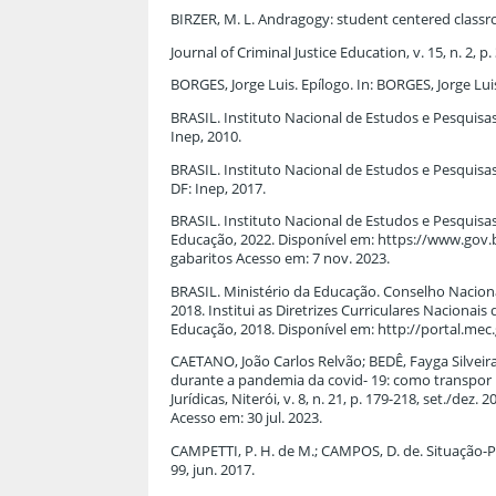
BIRZER, M. L. Andragogy: student centered classr
Journal of Criminal Justice Education, v. 15, n. 2, p
BORGES, Jorge Luis. Epílogo. In: BORGES, Jorge Lui
BRASIL. Instituto Nacional de Estudos e Pesquisas 
Inep, 2010.
BRASIL. Instituto Nacional de Estudos e Pesquisas E
DF: Inep, 2017.
BRASIL. Instituto Nacional de Estudos e Pesquisas 
Educação, 2022. Disponível em: https://www.gov.
gabaritos Acesso em: 7 nov. 2023.
BRASIL. Ministério da Educação. Conselho Nacion
2018. Institui as Diretrizes Curriculares Nacionai
Educação, 2018. Disponível em: http://portal.me
CAETANO, João Carlos Relvão; BEDÊ, Fayga Silveir
durante a pandemia da covid- 19: como transpor m
Jurídicas, Niterói, v. 8, n. 21, p. 179-218, set./dez
Acesso em: 30 jul. 2023.
CAMPETTI, P. H. de M.; CAMPOS, D. de. Situação-P
99, jun. 2017.