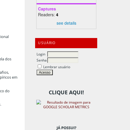
Captures
Readers:
4
see details
tional
USUÁRIO
Login
ela dos
Senha
Lembrar usuário
afios,
mpíricos em
ico do
CLIQUE AQUI!
.
JÁ POSSUI?