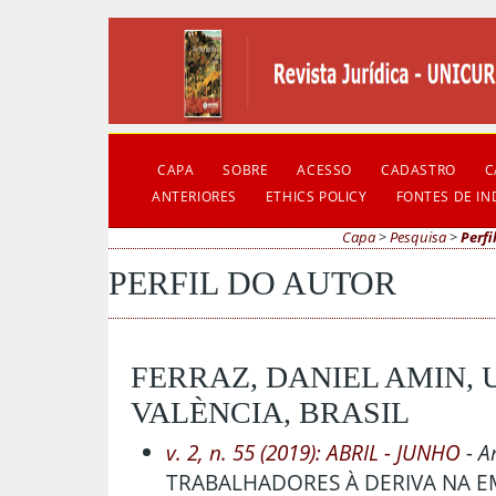
CAPA
SOBRE
ACESSO
CADASTRO
C
ANTERIORES
ETHICS POLICY
FONTES DE I
Capa
>
Pesquisa
>
Perfi
PERFIL DO AUTOR
FERRAZ, DANIEL AMIN,
VALÈNCIA, BRASIL
v. 2, n. 55 (2019): ABRIL - JUNHO
- A
TRABALHADORES À DERIVA NA 