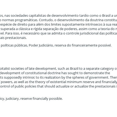
dos, nas sociedades capitalistas de desenvolvimento tardio como o Brasil a 
omo normas programáticas. Contudo, o desenvolvimento da doutrina constit
pécie de direito para além dos limites supostamente intrínsecos à sua rea
r superada a clássica e rígida separação de poderes, assim como a teoria do
l. Para isso, é necessário que se admita o controle jurisdicional das política
iais prestacionais.
 políticas públicas, Poder Judiciário, reserva do financeiramente possível.
pitalist societies of late development, such as Brazil to a separate category of
development of constitutional doctrine has sought to demonstrate the
s supposedly intrinsic to its realization by the spheres of government. Theref
 powers, as well as the theory of existential minimum reserve and financially
 control of public policies that should actualize or actualize the prestacionais 
cy, judiciary, reserve financially possible.