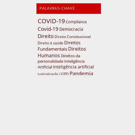
PALAVRAS-CHAVE
COVID-19
Compliance
Covid-19
Democracia
Direito
Direito Constitucional
Direitos
Direito à saúde
Direitos
Fundamentais
Humanos
Direitos da
personalidade
Inteligência
Inteligência artificial
Artificial
Pandemia
LGPD
Judicialização
Políticas Públicas
Políticas
públicas
Recuperação judicial
Supremo Tribunal Federal
Sustentabilidade
direitos humanos
VISITANTES