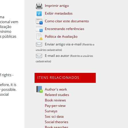
Imprimir artigo
Exibir metadados
uma
Como citar este documento
ucional vem
lização
Encontrando referências
 mínimo
s públicas
Política de Avaliação
Enviar artigo via e-mail
(Restrito a
usuários cadastrados)
E-mail ao autor
(Restrito a usuários
cadastrados)
 rights -
ITENS RELACIONADOS
ore, it is
Author's work
 possible.
social
Related studies
Book reviews
Pay-per-view
Surveys
Soc sci data
Social theories
Book searches