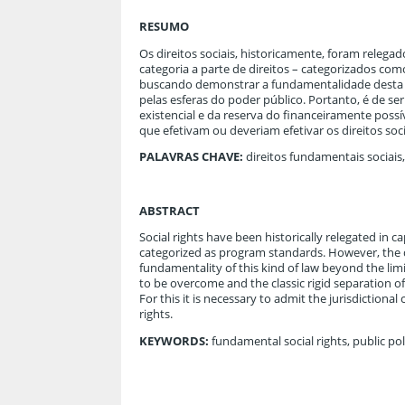
RESUMO
Os direitos sociais, historicamente, foram relega
categoria a parte de direitos – categorizados c
buscando demonstrar a fundamentalidade desta es
pelas esferas do poder público. Portanto, é de se
existencial e da reserva do financeiramente possíve
que efetivam ou deveriam efetivar os direitos soc
PALAVRAS CHAVE:
direitos fundamentais sociais,
ABSTRACT
Social rights have been historically relegated in ca
categorized as program standards. However, the 
fundamentality of this kind of law beyond the limit
to be overcome and the classic rigid separation of
For this it is necessary to admit the jurisdictional
rights.
KEYWORDS:
fundamental social rights, public poli