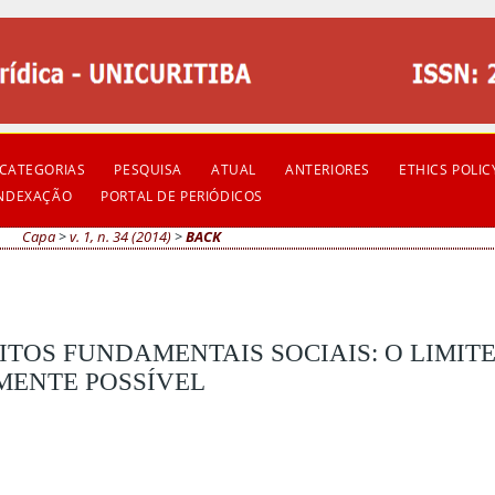
CATEGORIAS
PESQUISA
ATUAL
ANTERIORES
ETHICS POLIC
INDEXAÇÃO
PORTAL DE PERIÓDICOS
Capa
>
v. 1, n. 34 (2014)
>
BACK
EITOS FUNDAMENTAIS SOCIAIS: O LIMIT
MENTE POSSÍVEL