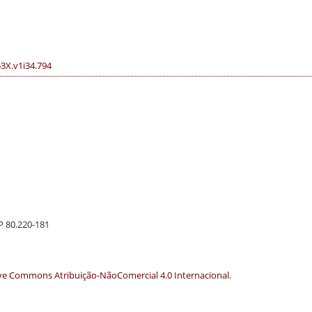
53X.v1i34.794
EP 80.220-181
ve Commons Atribuição-NãoComercial 4.0 Internacional
.