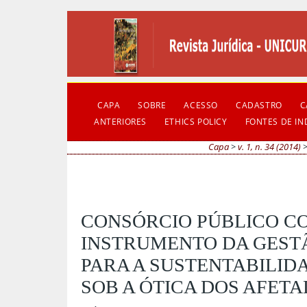
CAPA
SOBRE
ACESSO
CADASTRO
C
ANTERIORES
ETHICS POLICY
FONTES DE I
Capa
>
v. 1, n. 34 (2014)
CONSÓRCIO PÚBLICO C
INSTRUMENTO DA GEST
PARA A SUSTENTABILID
SOB A ÓTICA DOS AFET