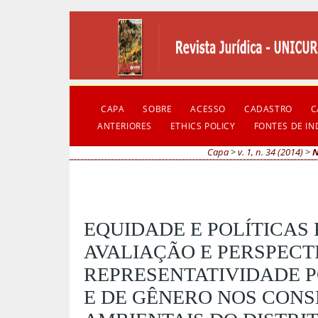
CAPA
SOBRE
ACESSO
CADASTRO
C
ANTERIORES
ETHICS POLICY
FONTES DE I
Capa
>
v. 1, n. 34 (2014)
>
EQUIDADE E POLÍTICAS 
AVALIAÇÃO E PERSPECT
REPRESENTATIVIDADE P
E DE GÊNERO NOS CON