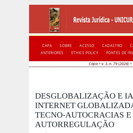
CAPA
SOBRE
ACESSO
CADASTRO
C
ANTERIORES
ETHICS POLICY
FONTES DE I
Capa
>
v. 3, n. 79 (2024)
>
DESGLOBALIZAÇÃO E IA
INTERNET GLOBALIZAD
TECNO-AUTOCRACIAS E 
AUTORREGULAÇÃO