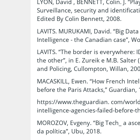
LYON, David , BENNETT, Colin. J. “Pla
Surveillance, security and identificat
Edited By Colin Bennett, 2008.
LAVITS. MURUKAMI, David. “Big Data 
Intelligence - the Canadian case”, W
LAVITS. “The border is everywhere: I
the other”, in E. Zureik e M.B. Salter 
and Policing, Cullompton, Willan, 20
MACASKILL, Ewen. “How French Intell
before the Paris Attacks,” Guardian
https://www.theguardian. com/worl
intelligence-agencies-failed-before-th
MOROZOV, Evgeny. “Big Tech_ a asce
da política”, Ubu, 2018.