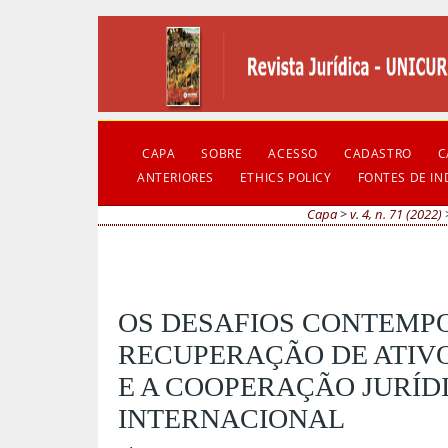
CAPA
SOBRE
ACESSO
CADASTRO
C
ANTERIORES
ETHICS POLICY
FONTES DE I
Capa
>
v. 4, n. 71 (2022)
OS DESAFIOS CONTEMP
RECUPERAÇÃO DE ATIV
E A COOPERAÇÃO JURÍD
INTERNACIONAL