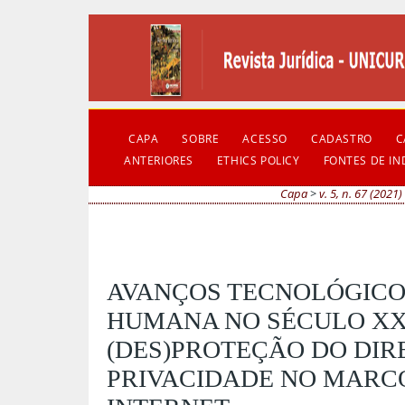
CAPA
SOBRE
ACESSO
CADASTRO
C
ANTERIORES
ETHICS POLICY
FONTES DE I
Capa
>
v. 5, n. 67 (2021)
AVANÇOS TECNOLÓGICOS
HUMANA NO SÉCULO XXI
(DES)PROTEÇÃO DO DIR
PRIVACIDADE NO MARCO