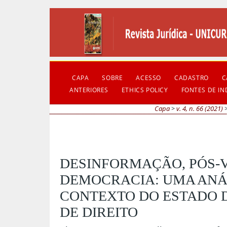
CAPA
SOBRE
ACESSO
CADASTRO
C
ANTERIORES
ETHICS POLICY
FONTES DE I
Capa
>
v. 4, n. 66 (2021)
DESINFORMAÇÃO, PÓS-
DEMOCRACIA: UMA ANÁ
CONTEXTO DO ESTADO
DE DIREITO