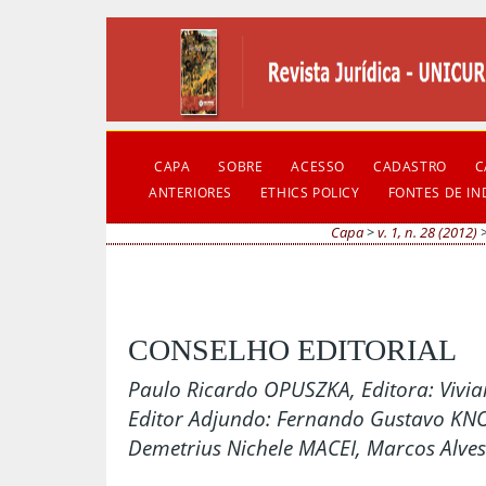
CAPA
SOBRE
ACESSO
CADASTRO
C
ANTERIORES
ETHICS POLICY
FONTES DE I
Capa
>
v. 1, n. 28 (2012)
CONSELHO EDITORIAL
Paulo Ricardo OPUSZKA, Editora: Vivi
Editor Adjundo: Fernando Gustavo KNO
Demetrius Nichele MACEI, Marcos Alves