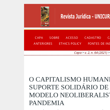
CAPA
SOBRE
ACESSO
CADASTRO
C
ANTERIORES
ETHICS POLICY
FONTES DE I
Capa
>
v. 2, n. 64 (2021)
O CAPITALISMO HUMAN
SUPORTE SOLIDÁRIO DE
MODELO NEOLIBERALIST
PANDEMIA