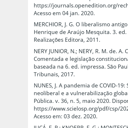
https://journals.openedition.org/re
Acesso em 04 jan. 2020.
MERCHIOR, J. G. O liberalismo antig
Henrique de Araújo Mesquita. 3. ed. 
Realizações Editora, 2011.
NERY JUNIOR, N.; NERY, R. M. de. A. 
Comentada e legislação constituciona
baseada na 6. ed. impressa. São Paul
Tribunais, 2017.
NUNES, J. A pandemia de COVID-19: Se
neoliberal e a vulnerabilização glob
Pública. v. 36, n. 5, maio 2020. Dispo
https://www.scielosp.org/pdf/csp/2
Acesso em: 03 dez. 2020.
JUCÁ, F. P.; KNOERR, F. G.; MONTESC