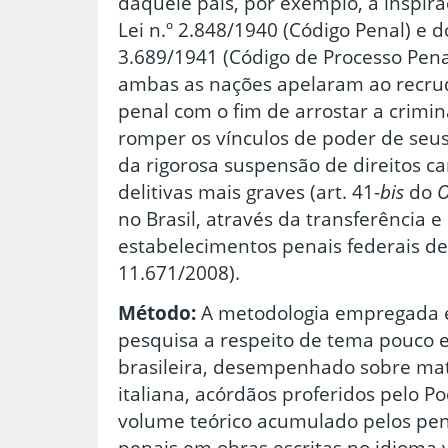
daquele país, por exemplo, a inspira
Lei n.º 2.848/1940 (Código Penal) e d
3.689/1941 (Código de Processo Pena
ambas as nações apelaram ao recru
penal com o fim de arrostar a crimi
romper os vínculos de poder de seus 
da rigorosa suspensão de direitos ca
delitivas mais graves (art. 41-
bis
do
O
no Brasil, através da transferência 
estabelecimentos penais federais de
11.671/2008).
Método:
A metodologia empregada en
pesquisa a respeito de tema pouco 
brasileira, desempenhado sobre mate
italiana, acórdãos proferidos pelo Pod
volume teórico acumulado pelos pena
penais em obras escritas no idioma 