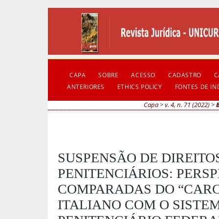
CAPA
SOBRE
ACESSO
CADASTRO
C
ANTERIORES
ETHICS POLICY
FONTES DE I
Capa
>
v. 4, n. 71 (2022)
>
SUSPENSÃO DE DIREITO
PENITENCIÁRIOS: PERS
COMPARADAS DO “CARC
ITALIANO COM O SISTE