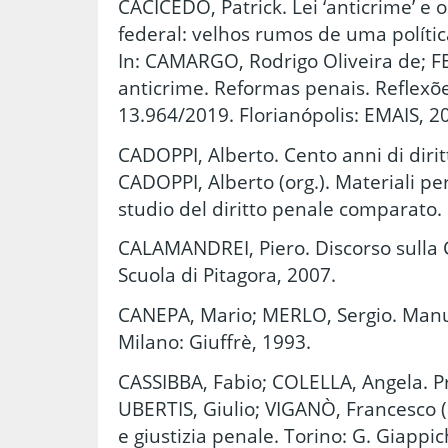
CACICEDO, Patrick. Lei ‘anticrime’ e 
federal: velhos rumos de uma polític
In: CAMARGO, Rodrigo Oliveira de; FEL
anticrime. Reformas penais. Reflexões
13.964/2019. Florianópolis: EMAIS, 2
CADOPPI, Alberto. Cento anni di diri
CADOPPI, Alberto (org.). Materiali pe
studio del diritto penale comparato
CALAMANDREI, Piero. Discorso sulla C
Scuola di Pitagora, 2007.
CANEPA, Mario; MERLO, Sergio. Manual
Milano: Giuffrè, 1993.
CASSIBBA, Fabio; COLELLA, Angela. Pro
UBERTIS, Giulio; VIGANÒ, Francesco (
e giustizia penale. Torino: G. Giappich